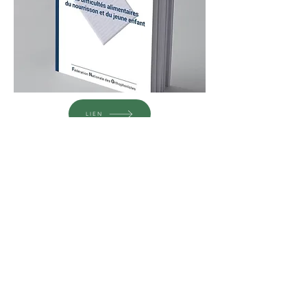
LIEN
REEDUCATION ORTHOPHONIQUE
Troubles alimentaires pédiatriques:
Une histoire corporelle.
V.Leblanc, M.Collardeau, L.Dupeux &
A.Ricaud.